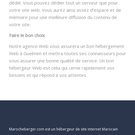
dédié. Vous pouvez dédier tout un serveur que pour
votre site web. Vous aurez ainsi assez d’espace et de
mémoire pour une meilleure diffusion du contenu de
votre site.
Faire le bon choix
Notre agence Web vous assurera un bon hébergement
Web à Guelmim et mettra toutes ses connaisseurs pour
vous assurer une bonne qualité de service. Un bon
hébergeur Web est celui qui cerne rapidement vos
besoins et qui répond à vos attentes.
Marocheberger.com est un hébergeur de site internet Marocain