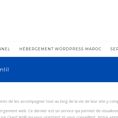
NNEL
HÉBERGEMENT WORDPRESS MAROC
SE
lil
s de les accompagner tout au long de la vie de leur site y compri
ergement web. Ce dernier est un service qui permet de visualiser 
rs sur Oued Amlil qui vous orientent et vous conseillent. Notre a