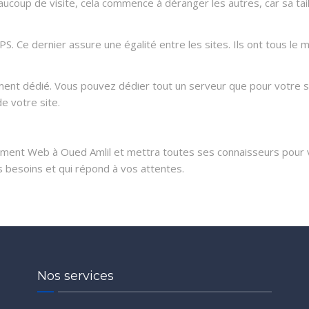
coup de visite, cela commence à déranger les autres, car sa taill
. Ce dernier assure une égalité entre les sites. Ils ont tous l
nt dédié. Vous pouvez dédier tout un serveur que pour votre si
e votre site.
nt Web à Oued Amlil et mettra toutes ses connaisseurs pour vo
 besoins et qui répond à vos attentes.
Nos services