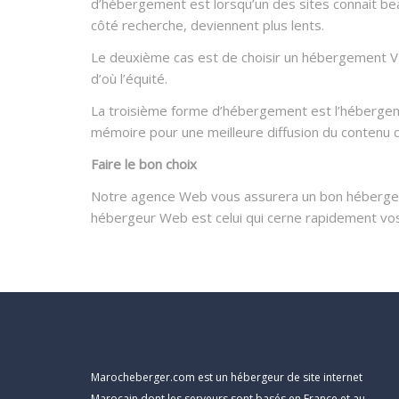
d’hébergement est lorsqu’un des sites connait beau
côté recherche, deviennent plus lents.
Le deuxième cas est de choisir un hébergement VPS
d’où l’équité.
La troisième forme d’hébergement est l’hébergeme
mémoire pour une meilleure diffusion du contenu d
Faire le bon choix
Notre agence Web vous assurera un bon hébergeme
hébergeur Web est celui qui cerne rapidement vos
Marocheberger.com est un hébergeur de site internet
Marocain dont les serveurs sont basés en France et au